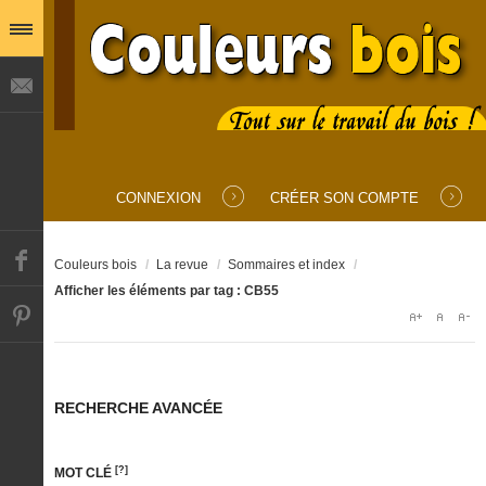
IDENTIFIANT
MOT DE PASSE
CONNEXION
CRÉER SON COMPTE
SE SOUVENIR DE MOI
Couleurs bois
/
La revue
/
Sommaires et index
/
Afficher les éléments par tag : CB55
Mot de passe oublié ?
Identifiant oublié ?
RECHERCHE AVANCÉE
[?]
MOT CLÉ