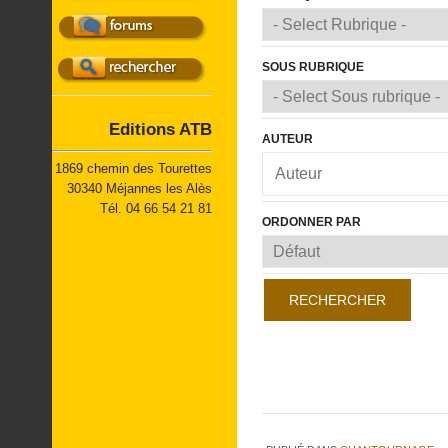
Petite réalisation
Matériel
Les vidéos
Un lieu
SOUS RUBRIQUE
Réalisation-Plan
Livres
Sculpture
Editions ATB
AUTEUR
Tournage
1869 chemin des Tourettes
30340 Méjannes les Alès
Tél. 04 66 54 21 81
ORDONNER PAR