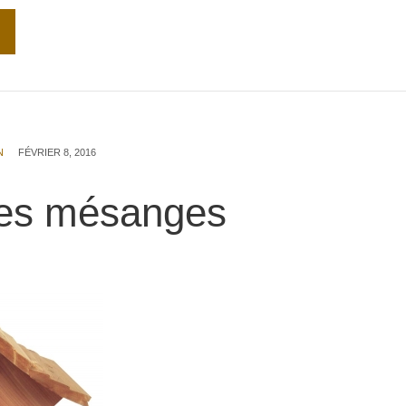
N
FÉVRIER 8, 2016
es mésanges