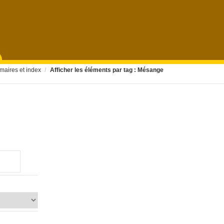
IDENTIFIANT
aires et index
/
Afficher les éléments par tag : Mésange
MOT DE PASSE
SE SOUVENIR DE MOI
Mot de passe oublié ?
Identifiant oublié ?