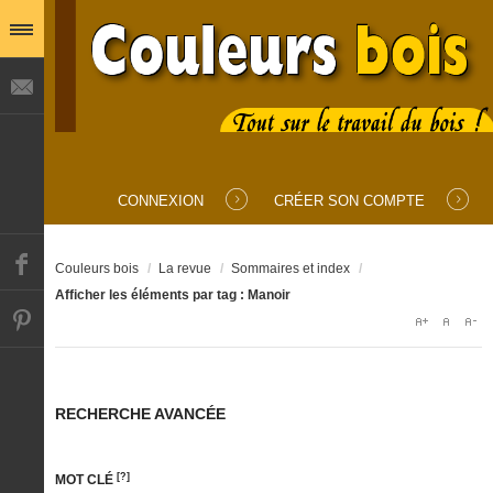
IDENTIFIANT
MOT DE PASSE
CONNEXION
CRÉER SON COMPTE
SE SOUVENIR DE MOI
Couleurs bois
/
La revue
/
Sommaires et index
/
Afficher les éléments par tag : Manoir
Mot de passe oublié ?
Identifiant oublié ?
RECHERCHE AVANCÉE
[?]
MOT CLÉ