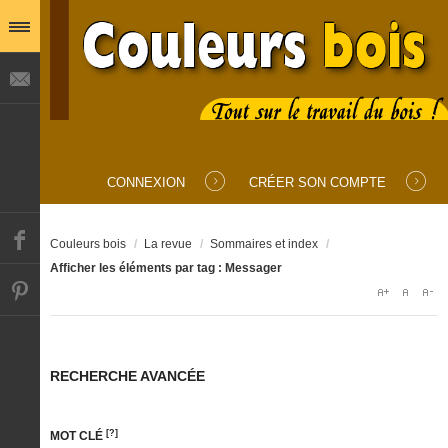
IDENTIFIANT
MOT DE PASSE
CONNEXION
CRÉER SON COMPTE
SE SOUVENIR DE MOI
Couleurs bois
/
La revue
/
Sommaires et index
/
Afficher les éléments par tag : Messager
Mot de passe oublié ?
Identifiant oublié ?
RECHERCHE AVANCÉE
[?]
MOT CLÉ