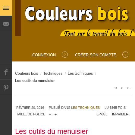
IDENTIFIANT
MOT DE PASSE
CONNEXION
CRÉER SON COMPTE
SE SOUVENIR DE MOI
Couleurs bois
/
Techniques
/
Les techniques
/
Les outils du menuisier
Mot de passe oublié ?
Identifiant oublié ?
FÉVRIER 20, 2016
PUBLIÉ DANS
LES TECHNIQUES
LU
3865
FOIS
TAILLE DE POLICE
E-MAIL
IMPRIMER
Les outils du menuisier